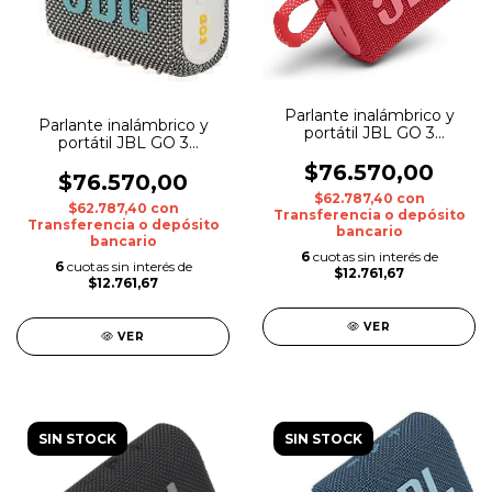
Parlante inalámbrico y
Parlante inalámbrico y
portátil JBL GO 3
portátil JBL GO 3
Bluetooth Rojo
Bluetooth Gris
$76.570,00
$76.570,00
$62.787,40
con
$62.787,40
con
Transferencia o depósito
Transferencia o depósito
bancario
bancario
6
cuotas sin interés de
6
cuotas sin interés de
$12.761,67
$12.761,67
VER
VER
SIN STOCK
SIN STOCK